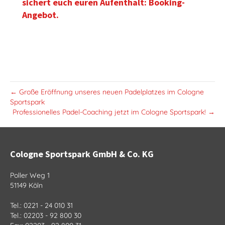
sichert euch euren Aufenthalt: Booking-
Angebot.
← Große Eröffnung unseres neuen Padelplatzes im Cologne
Sportspark
Professionelles Padel-Coaching jetzt im Cologne Sportspark! →
Cologne Sportspark GmbH & Co. KG
Poller Weg 1
51149 Köln
Tel.: 0221 - 24 010 31
Tel.: 02203 - 92 800 30