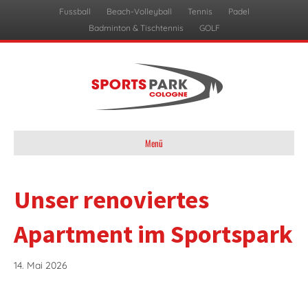
Fussball
Beach-Volleyball
Tennis
Padel
Badminton & Tischtennis
GOLF
Menü
Unser renoviertes
Apartment im Sportspark
14. Mai 2026